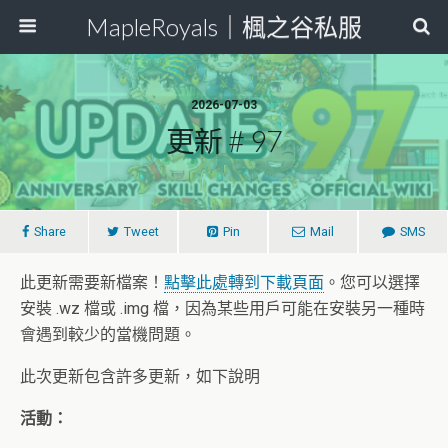
MapleRoyals｜楓之谷私服
2026-07-03
更新 # 97
Share
Tweet
Pin
Mail
SMS
此更新需要新檔案！
點擊此處轉到下載頁面
。您可以選擇
安裝 .wz 檔或 .img 檔，因為某些用戶可能在安裝另一種時
會遇到較少的當機問題。
此次更新包含許多更新，如下說明
活動：