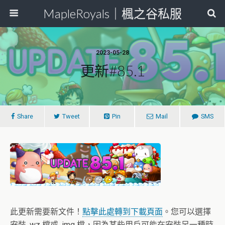
MapleRoyals｜楓之谷私服
2023-05-28
更新#85.1
Share
Tweet
Pin
Mail
SMS
此更新需要新文件！
點擊此處轉到下載頁面
。您可以選擇
安裝 .wz 檔或 .img 檔，因為某些用戶可能在安裝另一種時