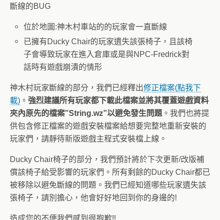
斷線的BUG
位於地圖:神木村車站的的玩家會一直斷線
已擁有Ducky Chair的玩家遺失該張椅子，且該椅
子會導致玩家在進入倉庫或是與NPC-Fredrick對
話時有遊戲崩潰的情形
神木村玩家斷線的部分，我們已經釋出
修正檔案(點我下
載)
。
強烈建議所有玩家都下載此檔案並將其覆蓋遊戲資料
夾內原先的
檔案”String.wz”以避免發生問題
。我們也將提
供包含修正檔案的遊戲安裝檔案給想要完整地重新安裝的
玩家們，請靜待新版
遊戲主程式安裝檔上線。
Ducky Chair椅子的部分，我們預計將於下次更新/改版補
償該椅子給受影響的玩家們。所有剩餘的Ducky Chair都已
被移除以避免
斷線的
問題。我們已經知道哪些玩家遺失該
張椅子，請別擔心，他會好好地回到你的身邊的!
造成您的不便我們感到很抱歉!!