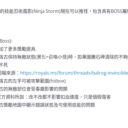
oad)的技能忍術風影(Ninja Storm)現在可以推怪，包含具有BOS
oss):
加了更多獎勵道具.
洛古保持無敵狀態(黑化=召喚小怪)時，如果圖騰石碑清除的不
不死
回報來源：
https://royals.ms/forum/threads/balrog-invincibl
古的左手可被攻擊範圍(hitbox)
古的無敵部位會受毒霧影響的問題
官方資料所說：改不改都不影響扣血速度，只是個假傷害
古獎勵地圖中顯示錯誤狀態及可使用技能的問題