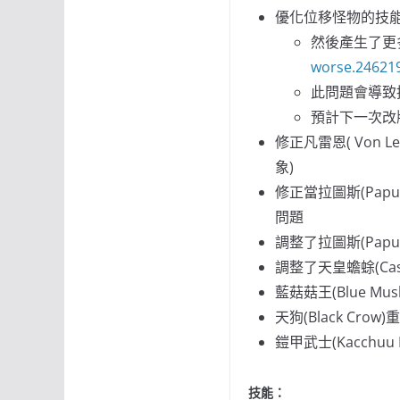
優化位移怪物的技能，
然後產生了更
worse.24621
此問題會導致
預計下一次改
修正凡雷恩( Von
象)
修正當拉圖斯(Pa
問題
調整了拉圖斯(Papul
調整了天皇蟾蜍(Caste
藍菇菇王(Blue M
天狗(Black Cr
鎧甲武士(Kacchu
技能：