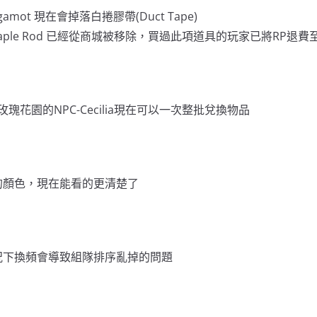
gamot 現在會掉落白捲膠帶(Duct Tape)
e Maple Rod 已經從商城被移除，買過此項道具的玩家已將RP退
玫瑰花園的NPC-Cecilia現在可以一次整批兌換物品
的顏色，現在能看的更清楚了
況下換頻會導致組隊排序亂掉的問題