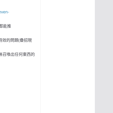
了
even-
都能推
特效的問題(疊招現
並無召喚出任何東西的