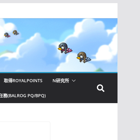
取得ROYALPOINTS
N研究所
(BALROG PQ/BPQ)