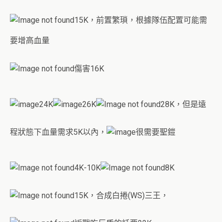
15K，前置繁瑣，根據隊伍配置可能需
要增高血量
傷害16K
24K
26K
28K，但是遠
程狀態下血量需求5K以內，
很需要聖鎧
4K-10K
8K
15K，合成白捲(WS)三王，