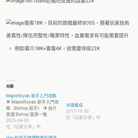
近戰吃反盾的話要22K
傷害18K，目前的遊戲最終BOSS，隨著玩家技術
差異性/隊伍完整性/職業特性，血量需求有可能需要提升
例如毒爪18K+毒傷4K，就需要保底22K
相關
MapleRoyals 新手入門攻略
🌟 MapleRoyals 新手入門攻
冰雷養成
略（Bishop 起手） 🔰 為什
2017-10-30
麼選 Bishop 當第一隻…
在「玩家分享」中
2025-04-05
在「玩家分享」中
Hao 給新手選擇職業的建議