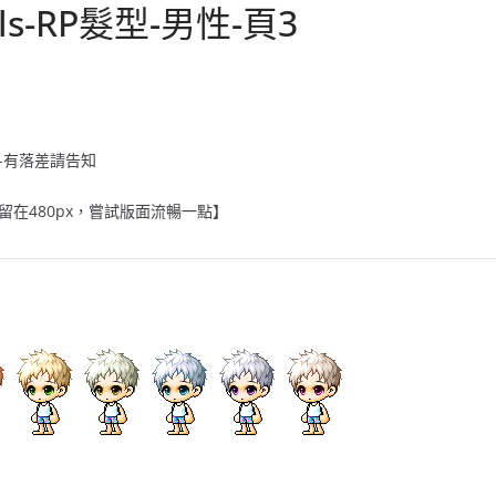
als-RP髮型-男性-頁3
-有落差請告知
在480px，嘗試版面流暢一點】