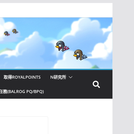
取得ROYALPOINTS
N研究所
(BALROG PQ/BPQ)