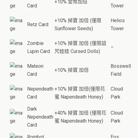
+10% 金幣加倍
Card
Tower
+10% 掉寶 加倍 (僅限
Helios
Retz Card
Sunflower Seeds)
Tower
Zombie
+10% 掉寶 加倍 (僅限詛
–
Lupin Card
咒娃娃 Cursed Dolls)
Mateon
Bosswell
+10% 掉寶 加倍
Card
Field
Nependeath
+10% 掉寶 加倍(僅限花
Cloud
Card
蜜 Napendeath Honey)
Park
Dark
+40% 掉寶 加倍 (僅限花
Cloud
Nependeath
蜜 Napendeath Honey)
Park
Card
Rombot
Eos