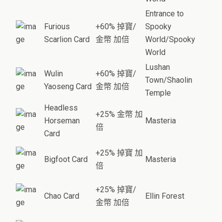
Entrance to
Furious
+60% 掉寶/
Spooky
Scarlion Card
金幣 加倍
World/Spooky
World
Lushan
Wulin
+60% 掉寶/
Town/Shaolin
Yaoseng Card
金幣 加倍
Temple
Headless
+25% 金幣 加
Horseman
Masteria
倍
Card
+25% 掉寶 加
Bigfoot Card
Masteria
倍
+25% 掉寶/
Chao Card
Ellin Forest
金幣 加倍