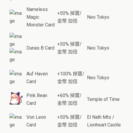
Nameless
+50% 掉寶/
Magic
Neo Tokyo
金幣 加倍
Monster Card
+50% 掉寶/
Dunas B Card
Neo Tokyo
金幣 加倍
Auf Haven
+100% 掉寶/
Neo Tokyo
Card
金幣 加倍
Pink Bean
+60% 掉寶/
Temple of Time
Card
金幣 加倍
Von Leon
+50% 掉寶/
El Nath Mts /
Card
金幣 加倍
Lionheart Castle