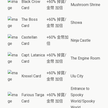
Black Crow
+60% 掉寶/
Mushroom Shrine
Card
金幣 加倍
The Boss
+60% 掉寶/
Showa
Card
金幣 加倍
Castellan
+60% 金幣加
Ninja Castle
Card
倍
Capt. Latanica
+60% 掉寶/
The Engine Room
Card
金幣 加倍
+60% 掉寶/
Krexel Card
Ulu City
金幣 加倍
Entrance to
Furious Targa
+60% 掉寶/
Spooky
Card
金幣 加倍
World/Spooky
World