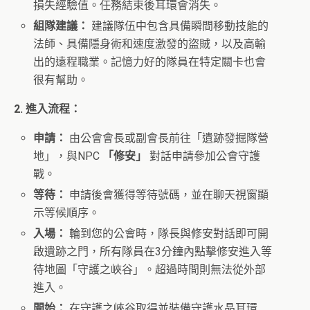
損失經驗值。任務結束後耳環會消失。
組隊建議：
建議隊伍中包含具備瞬間移動技能的
法師、具備隱身術和速度激發的盜賊，以及高輸
出的遠程職業。記憶力好的隊員在特定關卡也會
很有幫助。
2. 進入流程：
申請：
由公會會長或副會長前往「遺跡發掘隊營
地」，與NPC
「修安」
對話申請參加公會守護
戰。
等待：
申請後會獲得等待號碼，並在聊天視窗顯
示等候順序。
入場：
輪到您的公會時，隊長與修安對話即可開
啟遺跡之門，所有隊員在3分鐘內點擊修安進入等
待地圖「守護之峽谷」。超過時間則無法從外部
進入。
開始：
在守護之峽谷取得並裝備守護水晶耳環