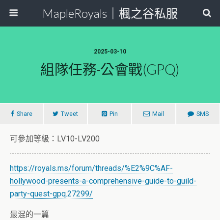
MapleRoyals｜楓之谷私服
2025-03-10
組隊任務-公會戰(GPQ)
Share
Tweet
Pin
Mail
SMS
可參加等級：LV10-LV200
https://royals.ms/forum/threads/%E2%9C%AF-
hollywood-presents-a-comprehensive-guide-to-guild-
party-quest-gpq.27299/
最混的一篇