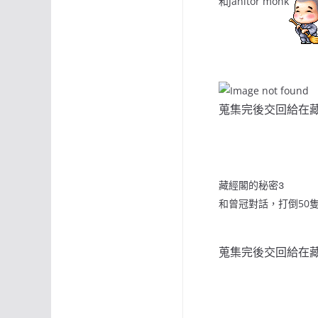
和Janitor monk
蒐集完後交回給在藏經
藏經閣的秘密
3
和曾冠對話，打倒50隻金人
蒐集完後交回給在藏經