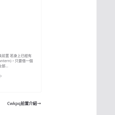
長前置 若身上已經有
Lantern)，只要借一個
全部…
中
Cwkpq前置介紹