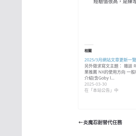
經驗值很高，是練
相關
2025/3月網站文章更新一
另外徵求寫文主題： 雜談 
業推薦 NX的使用方向 一般l
介紹(含Goby l…
2025-03-30
在「本站公告」中
炎魔忍耐替代任務