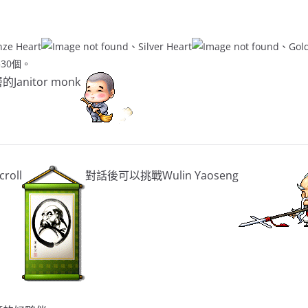
 Heart
、Silver Heart
、Gold
30個。
anitor monk
roll
對話後可以挑戰Wulin Yaoseng