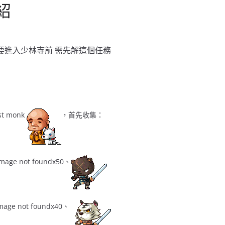
紹
要進入少林寺前 需先解這個任務
st monk
，首先收集：
x50、
x40、