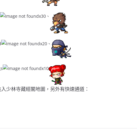
x30、
d
x20、
gs
x10
進入少林寺藏經閣地圖，另外有快速通道：