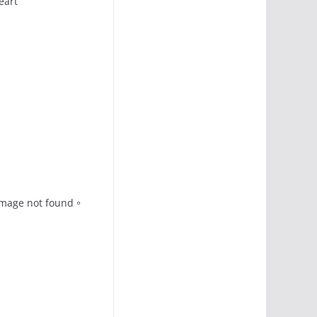
art
。