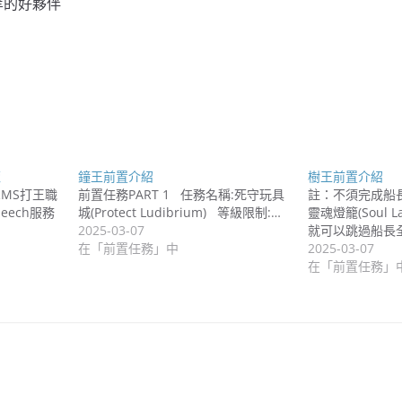
等的好夥伴
覽
鐘王前置介紹
樹王前置介紹
RMS打王職
前置任務PART 1 任務名稱:死守玩具
註：不須完成船
eech服務
城(Protect Ludibrium) 等級限制:…
靈魂燈籠(Soul 
2025-03-07
就可以跳過船長
在「前置任務」中
2025-03-07
在「前置任務」