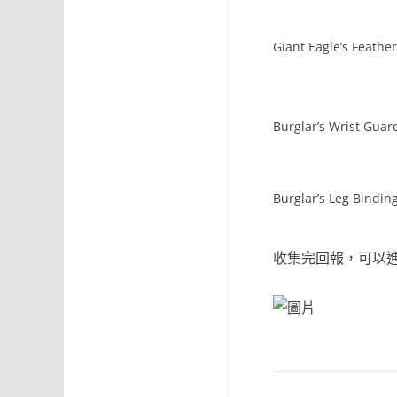
Giant Eagle’s Feather
Burglar’s Wrist Guar
Burglar’s Leg Bindin
收集完回報，可以