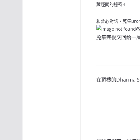
藏經閣的秘密
4
和曾心對話，蒐集Bronze
各
蒐集完後交回給一層的J
在頂樓的Dharma Sc