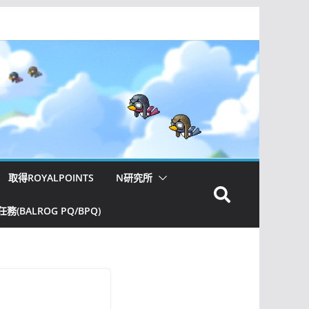
取得ROYALPOINTS
N研究所
(BALROG PQ/BPQ)