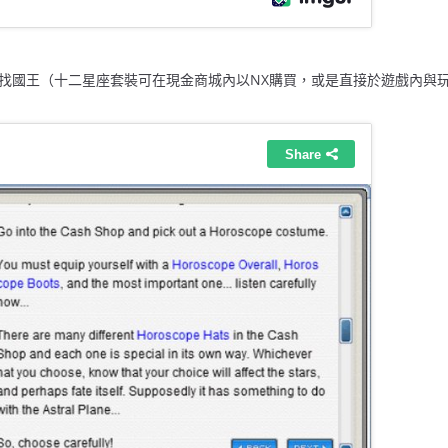
找國王（十二星座套裝可在現金商城內以NX購買，或是直接於遊戲內與