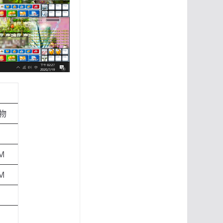
物
M
M