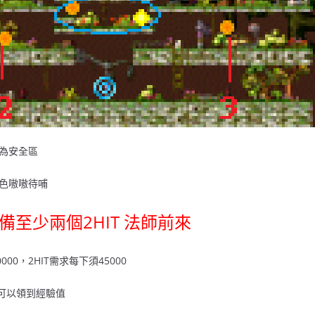
為安全區
色嗷嗷待哺
至少兩個2HIT 法師前來
90000，2HIT需求每下須45000
才可以領到經驗值