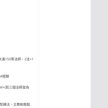
滿150等法師，2法+1
0M經驗
5M+(若三個法師皆為
1型練法，主教較輕鬆