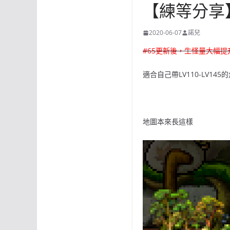
【練等分享】毀滅
2020-06-07
諾兒
#65更新後，生怪量大幅提
適合自己帶LV110-LV145
地圖本來長這樣