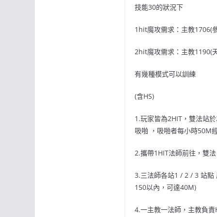
技能30的狀況下
1hit魔攻需求：主教1706(
2hit魔攻需求：主教1190(天
有幾種模式可以訓練
(含HS)
1.玩家皆為2HIT，雙法站
吸啪 ，吸啪者每小時50M
2.攜帶1HIT法師前往，雙
3.三法師各站1 / 2 /
150以內，可達40M)
4.一主教一法師，主教負責