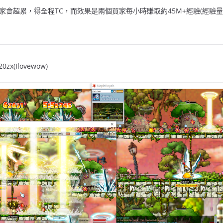
，賣家會超累，得全程TC，而效果是兩個買家每小時賺取約45M+經驗(經驗量相
x(Ilovewow)