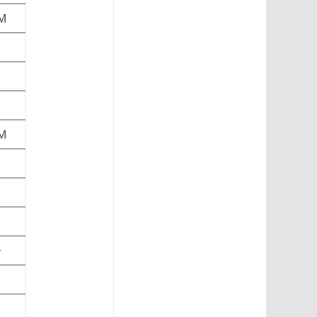
M
M
+