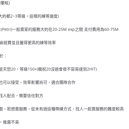
暈眩)
時大約都2~3等級，這樣的練等速度)
士(Petri)一般賣家的服務大約在20-25M exp之間 支付費用為60-75M
省經費並且獲得更高的練等效率
於：
天怒20，等級150+(楓祝20沒過會很不容易達到2HIT)
HIT也可以接受，效率影響尚可，適合團隊合作
要找人配合，需要信任對方
佔圖，若想賣服務，從未有過這種帶練方式，找人一起賣服務的難度較高
區，推廣不易