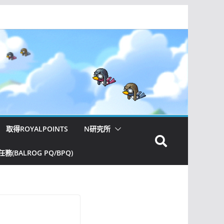
取得ROYALPOINTS
N研究所
(BALROG PQ/BPQ)