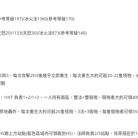
參考等級197)/冰火法1360(參考等級170)
怒20)1133(天怒30)/冰火法873(參考等級140)
於2與3，每次攻擊2hit後幾乎立即重生，每次重生大約可殺20-22隻怪物，未
經驗
法，1HIT 負責1+2/1+3，一人持有兩區，雙法+雙吸啪，吸啪者大約可領4
 3 站點 原地轟炸，每次重生大約可殺26隻怪物，3法+3吸啪，每隻吸啪者可領3
HS跟上方站點(藍色區域內可領取到HS)，法師負責2/3站點，效率接近於