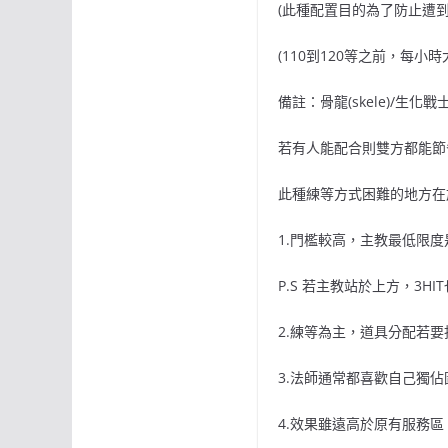
(此種配置目的為了防止遭到
(110到120等之前，每小
備註：骨龍(skele)/生化戰
若有人能配合則雙方都能節
此種練等方式困難的地方在
1.門檻較高，主教最低限度是
P.S 若主教站於上方，3
2.練等為主，道具分配若
3.法師通常都喜歡自己獨
4.效果雖遠高於原有服務