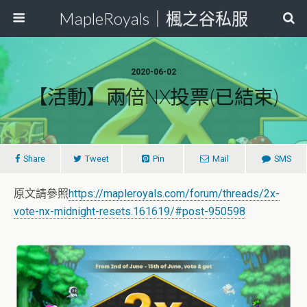
MapleRoyals｜楓之谷私服
2020-06-02
【活動】兩倍NX投票(已結束)
Share
Tweet
Pin
Mail
SMS
原文請參照
https://mapleroyals.com/forum/threads/2x-
vote-nx-midnight-resets.161619/#post-950598