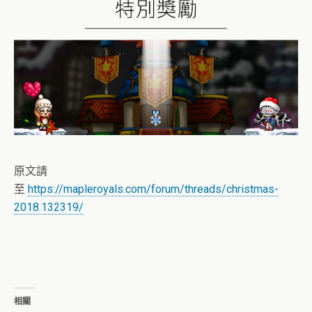
原文請
至
https://mapleroyals.com/forum/threads/christmas-
2018.132319/
相關