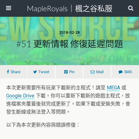
MapleRoyals｜楓之谷私服
2018-02-28
#51 更新情報 修復延遲問題
Share
Tweet
Pin
Mail
SMS
本次更新需要所有玩家下載新的主程式！請至
MEGA
或
Google Drive
下載。你可以重新下載新的遊戲主程式，放
進檔案夾覆蓋後就完成更新了。如果下載或安裝失敗，會
發生斷線或無法登入等問題。
以下為本次更新內容與錯誤修復：