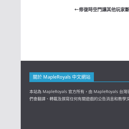
修復時空門讓其他玩家
關於 MapleRoyals 中文網站
本站為 MapleRoyals 官方所有，由 MapleRoyals
們會翻譯、轉載及撰寫任何有關遊戲的公告消息和教學