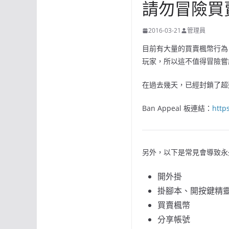
請勿冒險買
2016-03-21
管理員
目前有大量的買賣楓幣行為
玩家，所以這不值得冒險嘗
在過去幾天，已經封鎖了超
Ban Appeal 板連結：
http
另外，以下是常見會導致永
開外掛
掛腳本、開按鍵精
買賣楓幣
分享帳號