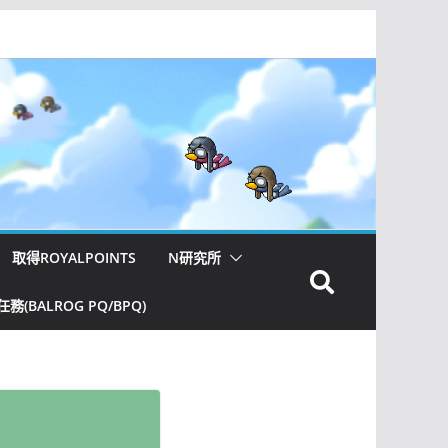
取得ROYALPOINTS
N研究所
(BALROG PQ/BPQ)