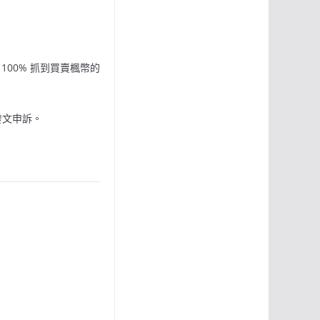
00% 抓到買賣楓幣的
發文申訴。