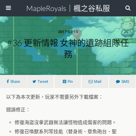
MapleRoyals｜楓之谷私服
2017-07-15
#36 更新情報 女神的遺跡組隊任
務
Share
Tweet
Pin
Mail
SMS
以下為本次更新，玩家不需要另外下載檔案：
錯誤修正：
修復海盜沒拿武器無法讓怪物造成傷害的問題。
修復召喚獸系列等技能（替身術、章魚砲台、聖