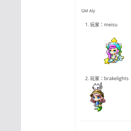
GM Aly
玩家：meisu
玩家：brakelights