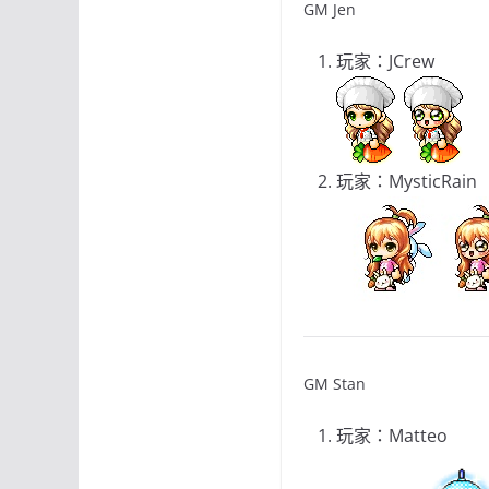
GM Jen
玩家：JCrew
玩家：MysticRain
GM Stan
玩家：Matteo