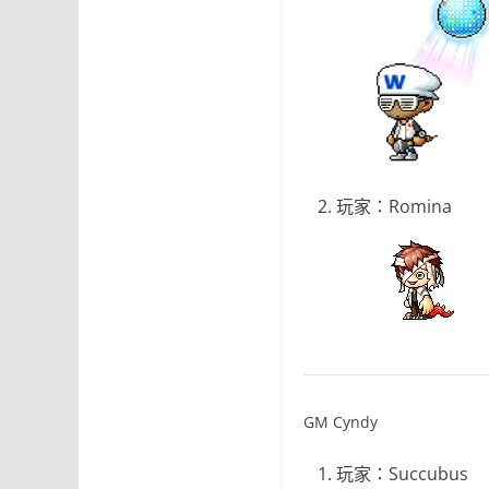
玩家：Romina
GM Cyndy
玩家：Succubus