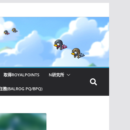
取得ROYALPOINTS
N研究所
(BALROG PQ/BPQ)