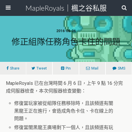
MapleRoyals｜楓之谷私服
2016-06-06
修正組隊任務角色卡住的問題
Share
Tweet
Pin
Mail
SMS
MapleRoyals 已在台灣時間 6 月 6 日，上午 9 點 16 分完
成伺服器檢查，本次伺服器檢查變動：
修復當玩家被從組隊任務移除時，且該頻道有闇
黑龍王正在進行，會造成角色卡住、卡在線上的
問題。
修復當闇黑龍王廣場剩下一個人，且該頻道有玩