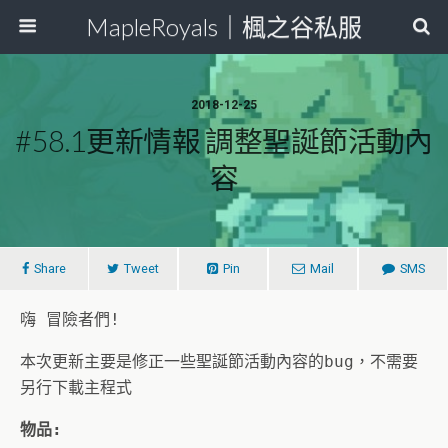
MapleRoyals｜楓之谷私服
2018-12-25
#58.1更新情報 調整聖誕節活動內
容
Share
Tweet
Pin
Mail
SMS
嗨 冒險者們!
本次更新主要是修正一些聖誕節活動內容的bug，不需要
另行下載主程式
物品: