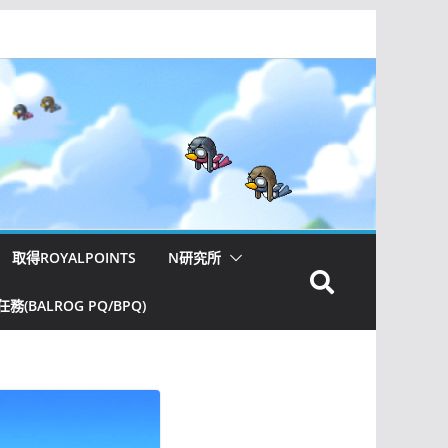
取得ROYALPOINTS
N研究所
(BALROG PQ/BPQ)