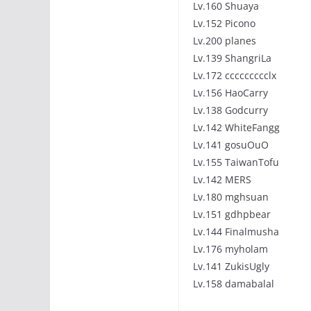
Lv.160 Shuaya
Lv.152 Picono
Lv.200 planes
Lv.139 ShangriLa
Lv.172 ccccccccclx
Lv.156 HaoCarry
Lv.138 Godcurry
Lv.142 WhiteFangg
Lv.141 gosuOuO
Lv.155 TaiwanTofu
Lv.142 MERS
Lv.180 mghsuan
Lv.151 gdhpbear
Lv.144 Finalmusha
Lv.176 myholam
Lv.141 ZukisUgly
Lv.158 damabalal