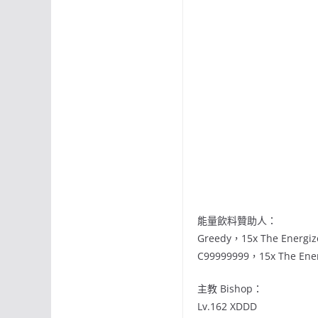
能量飲料贊助人：
Greedy，15x The Energiz
C99999999，15x The Ener
主教 Bishop：
Lv.162 XDDD