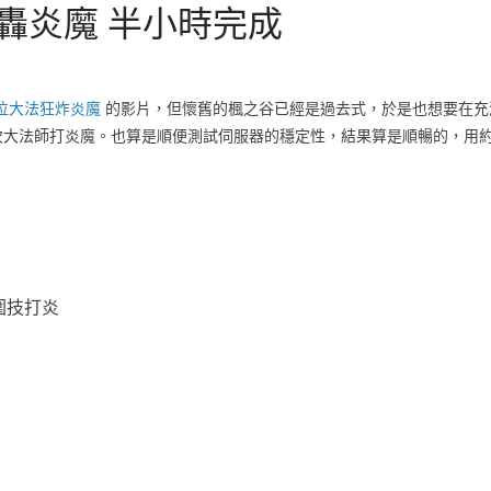
齊轟炎魔 半小時完成
 位大法狂炸炎魔
的影片，但懷舊的楓之谷已經是過去式，於是也想要在充
行一次大法師打炎魔。
也算是順便測試伺服器的穩定性，結果算是順暢的，用
圍技打炎