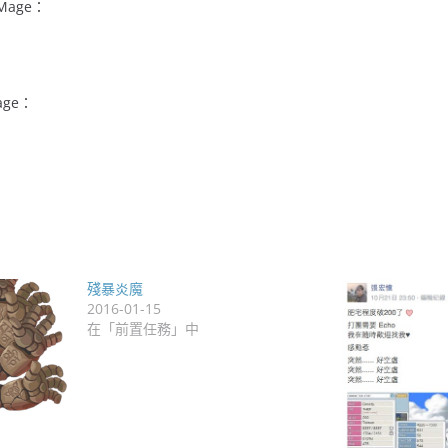
 Mage：
age：
殘暴炎魔
2016-01-15
在「前置任務」中