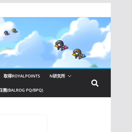
取得ROYALPOINTS
N研究所
(BALROG PQ/BPQ)