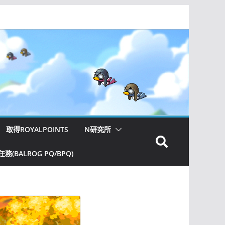
取得ROYALPOINTS
N研究所
(BALROG PQ/BPQ)