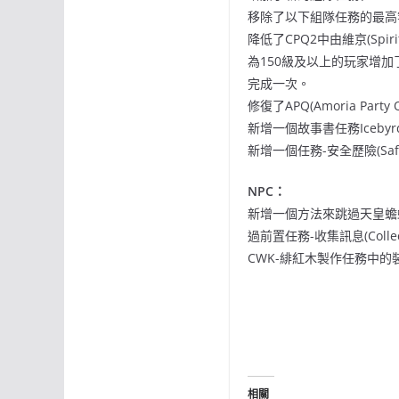
移除了以下組隊任務的最高等級上
降低了CPQ2中由維京(Spiri
為150級及以上的玩家增加了一
完成一次。
修復了APQ(Amoria Pa
新增一個故事書任務Icebyrd
新增一個任務-安全歷險(Safe 
NPC：
新增一個方法來跳過天皇蟾蜍(
過前置任務-收集訊息(Collect
CWK-緋紅木製作任務中的裝
相關