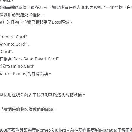
怪物基礎經驗值，最多25％。如果成員在過去30秒內殺死了一個怪物（
僅適用於您殺死的怪物。
sha）的怪物卡位置已轉移到了Boss區域。
himera Card”.
Ninto Card” .
Card”.
現在稱為“Dark Sand Dwarf Card”
在稱為“Samiho Card”
ture Pianus)的拼寫錯誤。
以使用在現金商店中找到的新的透明寵物裝備。
p轉移時會消除寵物裝備數值的問題。
00)羅密歐與茱麗葉(Romeo＆Juliet)。前往瑪迦提亞城(Magatia)了解