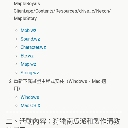
MapleRoyals
Client.app/Contents/Resources/drive_c/Nexon/
MapleStory
Mob.wz
Sound.wz
Character.wz
Etc.wz
Map.wz
String.wz
重新下載遊戲主程式安裝（Windows、Mac 適
用）
Windows
Mac OS X
二、活動內容：狩獵南瓜派和製作清教