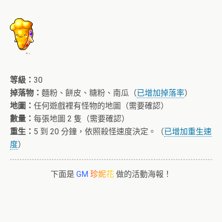
等級：
30
掉落物：
麵粉、餅皮、糖粉、南瓜（
已增加掉落率
）
地圖：
任何遊戲裡有怪物的地圖（需要確認）
數量：
每張地圖 2 隻（需要確認）
重生：
5 到 20 分鐘，依照殺怪速度決定。（
已增加重生速
度
）
下面是
GM
珍
妮
花
做的活動海報！